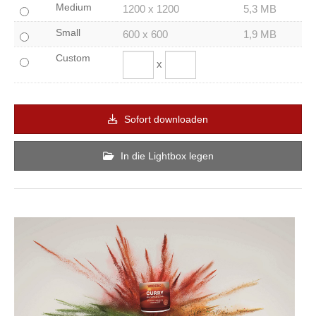
Medium
1200 x 1200
5,3 MB
Small
600 x 600
1,9 MB
Custom
x
Sofort downloaden
In die Lightbox legen