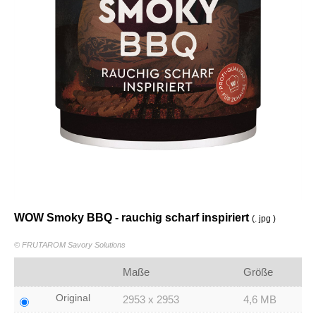
WOW Smoky BBQ - rauchig scharf inspiriert
(. jpg )
© FRUTAROM Savory Solutions
Maße
Größe
Original
2953 x 2953
4,6 MB