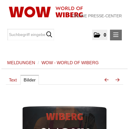
ONLINE PRESSE-CENTER
0
MELDUNGEN
MELDUNGEN
/
WOW - WORLD OF WIBERG
WOW - World of WIBERG
MEDIA
Text
Bilder
ÜBER UNS
KONTAKT