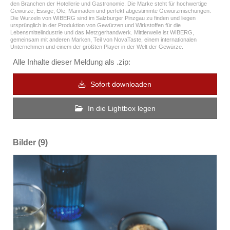
den Branchen der Hotellerie und Gastronomie. Die Marke steht für hochwertige
Gewürze, Essige, Öle, Marinaden und perfekt abgestimmte Gewürzmischungen.
Die Wurzeln von WIBERG sind im Salzburger Pinzgau zu finden und liegen
ursprünglich in der Produktion von Gewürzen und Wirkstoffen für die
Lebensmittelindustrie und das Metzgerhandwerk. Mittlerweile ist WIBERG,
gemeinsam mit anderen Marken, Teil von NovaTaste, einem internationalen
Unternehmen und einem der größten Player in der Welt der Gewürze.
Alle Inhalte dieser Meldung als .zip:
Sofort downloaden
In die Lightbox legen
Bilder (9)