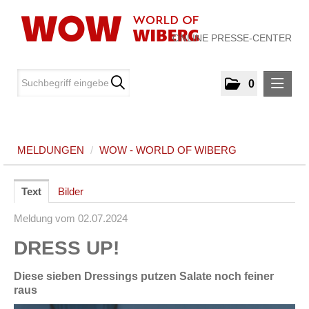
ONLINE PRESSE-CENTER
0
MELDUNGEN
MELDUNGEN
/
WOW - WORLD OF WIBERG
WOW - World of WIBERG
MEDIA
Text
Bilder
Meldung vom 02.07.2024
ÜBER UNS
DRESS UP!
KONTAKT
Diese sieben Dressings putzen Salate noch feiner
raus