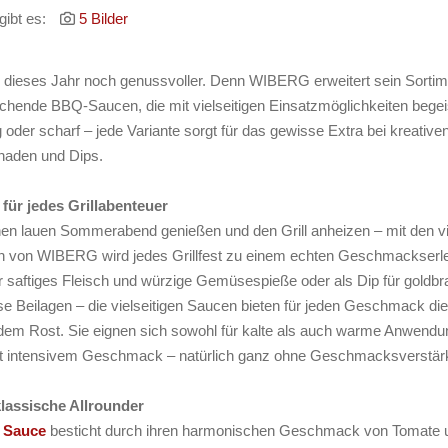
gibt es:
5 Bilder
rd dieses Jahr noch genussvoller. Denn WIBERG erweitert sein Sortim
echende BBQ-Saucen, die mit vielseitigen Einsatzmöglichkeiten begei
g oder scharf – jede Variante sorgt für das gewisse Extra bei kreative
inaden und Dips.
 für jedes Grillabenteuer
nen lauen Sommerabend genießen und den Grill anheizen – mit den v
von WIBERG wird jedes Grillfest zu einem echten Geschmackserle
r saftiges Fleisch und würzige Gemüsespieße oder als Dip für goldb
se Beilagen – die vielseitigen Saucen bieten für jeden Geschmack die
 dem Rost. Sie eignen sich sowohl für kalte als auch warme Anwend
t intensivem Geschmack – natürlich ganz ohne Geschmacksverstärk
lassische Allrounder
 Sauce
besticht durch ihren harmonischen Geschmack von Tomate 