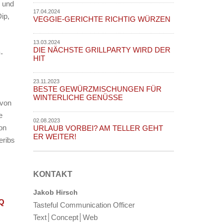
s und
17.04.2024
ip,
VEGGIE-GERICHTE RICHTIG WÜRZEN
13.03.2024
DIE NÄCHSTE GRILLPARTY WIRD DER
-
HIT
23.11.2023
BESTE GEWÜRZMISCHUNGEN FÜR
WINTERLICHE GENÜSSE
 von
e
02.08.2023
on
URLAUB VORBEI? AM TELLER GEHT
ER WEITER!
eribs
KONTAKT
Jakob Hirsch
BQ
Tasteful Communication Officer
Text│Concept│Web