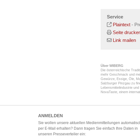
Service
Plaintext
-
Pr
Seite drucke
Link mailen
Über WIBERG
Die österreichische Trad
mehr Geschmack und mehr 
Gewürze, Essige, Öle, M
Salzburger Pinzgau zu fin
Lebensmittelindustrie un
NovaTaste, einem interna
ANMELDEN
Sie wollen unsere aktuellen Medienmitteilungen automatisc
per E-Mail erhalten? Dann tragen Sie einfach Ihre Daten in
unseren Presseverteiler ein: