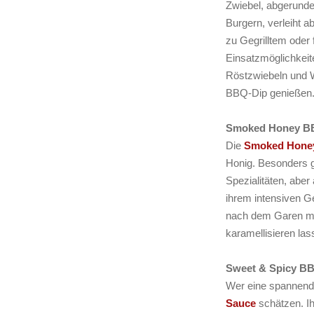
Zwiebel, abgerundet
Burgern, verleiht
zu Gegrilltem oder 
Einsatzmöglichkeit
Röstzwiebeln und 
BBQ-Dip genießen
Smoked Honey BB
Die
Smoked Hone
Honig. Besonders gu
Spezialitäten, abe
ihrem intensiven G
nach dem Garen mi
karamellisieren las
Sweet & Spicy BB
Wer eine spannende
Sauce
schätzen. I