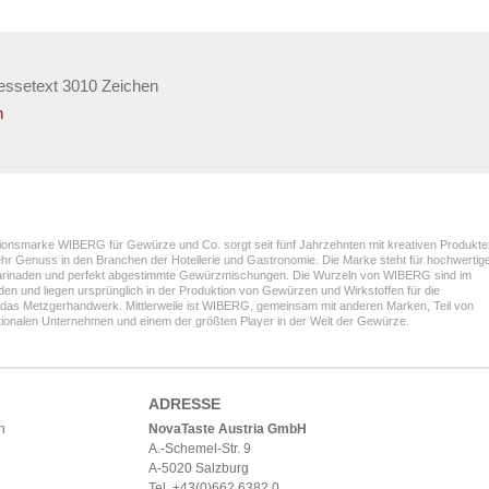
essetext 3010 Zeichen
n
itionsmarke WIBERG für Gewürze und Co. sorgt seit fünf Jahrzehnten mit kreativen Produkte
Genuss in den Branchen der Hotellerie und Gastronomie. Die Marke steht für hochwertig
arinaden und perfekt abgestimmte Gewürzmischungen. Die Wurzeln von WIBERG sind im
den und liegen ursprünglich in der Produktion von Gewürzen und Wirkstoffen für die
d das Metzgerhandwerk. Mittlerweile ist WIBERG, gemeinsam mit anderen Marken, Teil von
tionalen Unternehmen und einem der größten Player in der Welt der Gewürze.
ADRESSE
h
NovaTaste Austria GmbH
A.-Schemel-Str. 9
A-5020 Salzburg
Tel. +43(0)662.6382.0