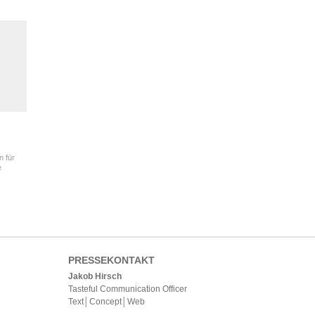
n für
e
PRESSEKONTAKT
Jakob Hirsch
Tasteful Communication Officer
Text│Concept│Web