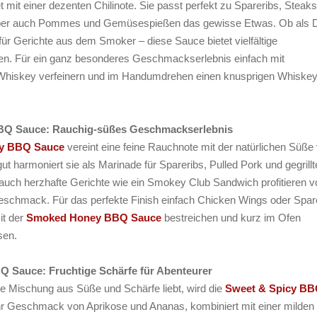
 mit einer dezenten Chilinote. Sie passt perfekt zu Spareribs, Steak
 aber auch Pommes und Gemüsespießen das gewisse Etwas. Ob als D
für Gerichte aus dem Smoker – diese Sauce bietet vielfältige
en. Für ein ganz besonderes Geschmackserlebnis einfach mit
Whiskey verfeinern und im Handumdrehen einen knusprigen Whiskey
.
Q Sauce: Rauchig-süßes Geschmackserlebnis
y BBQ Sauce
vereint eine feine Rauchnote mit der natürlichen Süße
t harmoniert sie als Marinade für Spareribs, Pulled Pork und gegrillt
r auch herzhafte Gerichte wie ein Smokey Club Sandwich profitieren v
eschmack. Für das perfekte Finish einfach Chicken Wings oder Spar
t der
Smoked Honey BBQ Sauce
bestreichen und kurz im Ofen
sen.
Q Sauce: Fruchtige Schärfe für Abenteurer
 Mischung aus Süße und Schärfe liebt, wird die
Sweet & Spicy B
hr Geschmack von Aprikose und Ananas, kombiniert mit einer milden