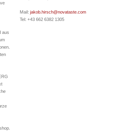
ive
Mail:
jakob.hirsch@novataste.com
Tel: +43 662 6382 1305
l aus
zum
ionen.
ten
BERG
kt
che
ürze
shop.