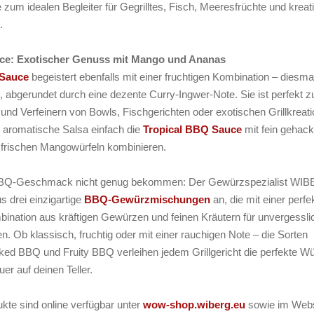
e zum idealen Begleiter für Gegrilltes, Fisch, Meeresfrüchte und kreat
.
ce: Exotischer Genuss mit Mango und Ananas
 Sauce
begeistert ebenfalls mit einer fruchtigen Kombination – diesma
abgerundet durch eine dezente Curry-Ingwer-Note. Sie ist perfekt 
und Verfeinern von Bowls, Fischgerichten oder exotischen Grillkreat
 aromatische Salsa einfach die
Tropical BBQ Sauce
mit fein gehack
 frischen Mangowürfeln kombinieren.
m BBQ-Geschmack nicht genug bekommen: Der Gewürzspezialist WI
us drei einzigartige
BBQ-Gewürzmischungen
an, die mit einer perfe
nation aus kräftigen Gewürzen und feinen Kräutern für unvergessli
. Ob klassisch, fruchtig oder mit einer rauchigen Note – die Sorten
d BBQ und Fruity BBQ verleihen jedem Grillgericht die perfekte W
er auf deinen Teller.
e sind online verfügbar unter
wow-shop.wiberg.eu
sowie im Web