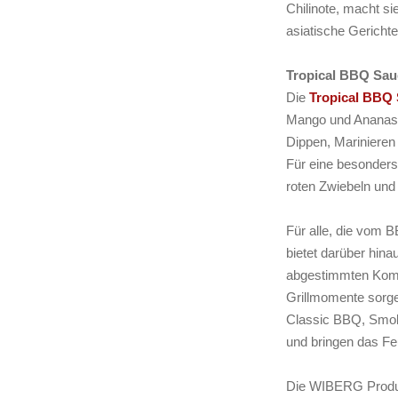
Chilinote, macht si
asiatische Gerichte
Tropical BBQ Sau
Die
Tropical BBQ
Mango und Ananas, 
Dippen, Marinieren 
Für eine besonders
roten Zwiebeln und
Für alle, die vo
bietet darüber hina
abgestimmten Kombi
Grillmomente sorgen
Classic BBQ, Smoke
und bringen das Feu
Die WIBERG Produkt