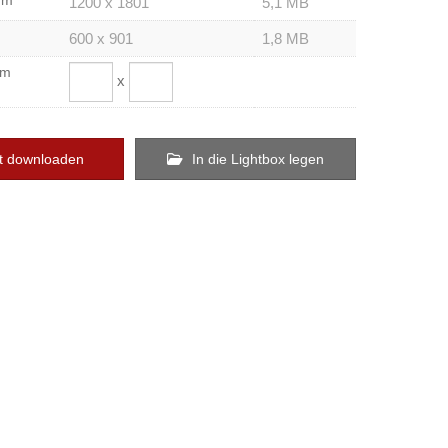
um
1200 x 1801
5,1 MB
600 x 901
1,8 MB
om
x
t downloaden
In die Lightbox legen