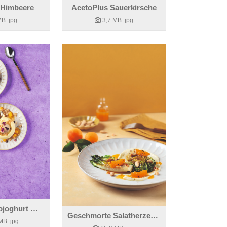
 Himbeere
AcetoPlus Sauerkirsche
MB
.jpg
3,7 MB
.jpg
Frozen Mangojoghurt mit salzigem Karamellespuma, braunem Rum und Sesamcracker.
Geschmorte Salatherzen mit Marillen und Gewürzmandeln
 MB
.jpg