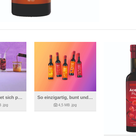
AcetoPlus eignet sich perfekt für spritzige Sommergetränke und Mocktails.
So einzigartig, bunt und köstlich ist AcetoPlus von WIBERG.
B
.jpg
4,5 MB
.jpg