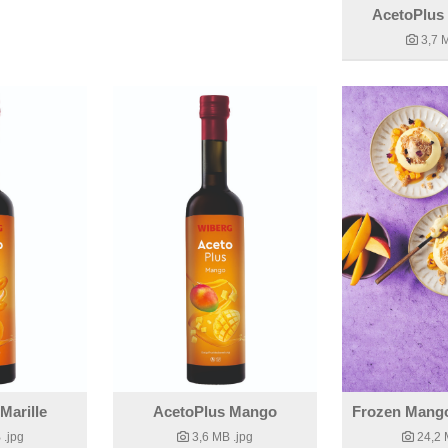
AcetoPlus
3,7 
Marille
AcetoPlus Mango
B
.jpg
3,6 MB
.jpg
24,2