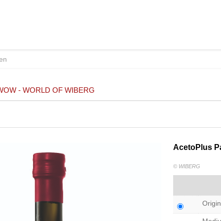
WOW - WORLD OF WIBERG
AcetoPlus P
© WIBERG
Origin