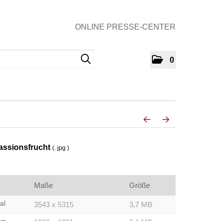
ONLINE PRESSE-CENTER
0
assionsfrucht
(. jpg )
Maße
Größe
al
3543 x 5315
3,7 MB