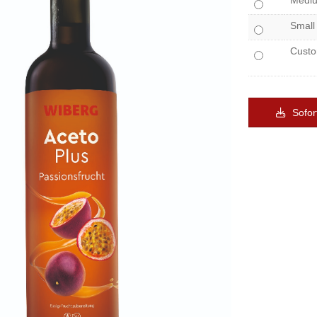
Medi
Small
Cust
Sofor