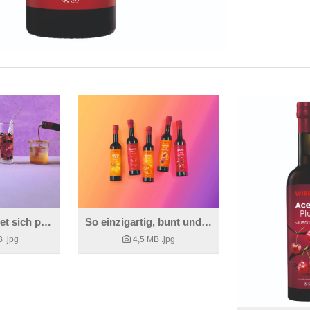
AcetoPlus eignet sich perfekt für spritzige Sommergetränke und Mocktails.
So einzigartig, bunt und köstlich ist AcetoPlus von WIBERG.
B
.jpg
4,5 MB
.jpg