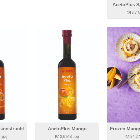
AcetoPlus S
3,7 
sionsfrucht
AcetoPlus Mango
B
.jpg
3,6 MB
.jpg
24,2