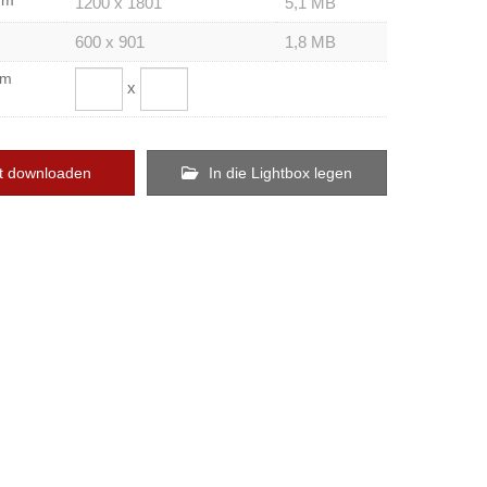
um
1200 x 1801
5,1 MB
600 x 901
1,8 MB
om
x
t downloaden
In die Lightbox legen