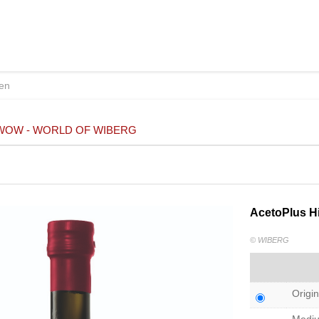
WOW - WORLD OF WIBERG
AcetoPlus 
© WIBERG
Origin