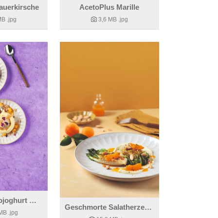
auerkirsche
AcetoPlus Marille
MB
.jpg
3,6 MB
.jpg
Frozen Mangojoghurt mit salzigem Karamellespuma, braunem Rum und Sesamcracker.
Geschmorte Salatherzen mit Marillen und Gewürzmandeln
 MB
.jpg