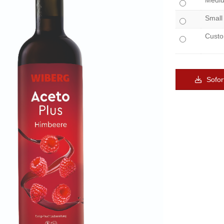
Medi
Small
Cust
Sofor