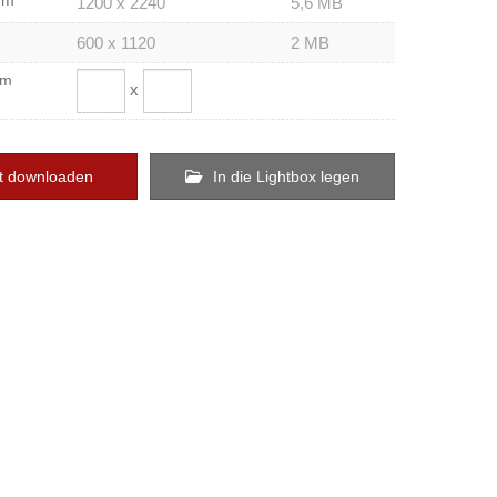
um
1200 x 2240
5,6 MB
600 x 1120
2 MB
om
x
t downloaden
In die Lightbox legen