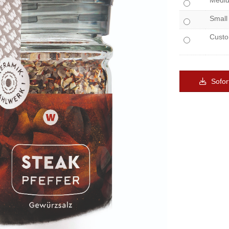
Medi
Small
Cust
Sofor