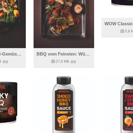
5,8 
Rauchiges Grill-Gemüse mit Gremolata und Dips
BBQ vom Feinsten: Würzige Schaschlik-Spieße
B
.jpg
27,6 MB
.jpg