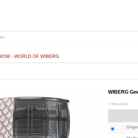
WOW - WORLD OF WIBERG
WIBERG Gewü
© NovaTaste
Origin