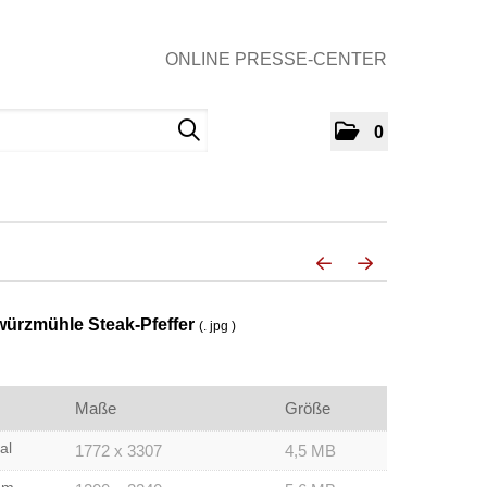
ONLINE PRESSE-CENTER
0
rzmühle Steak-Pfeffer
(. jpg )
Maße
Größe
al
1772 x 3307
4,5 MB