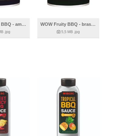
WOW Classic BBQ - amerikanisch inspiriert
WOW Fruity BBQ - brasilianisch inspiriert
MB
.jpg
5,5 MB
.jpg