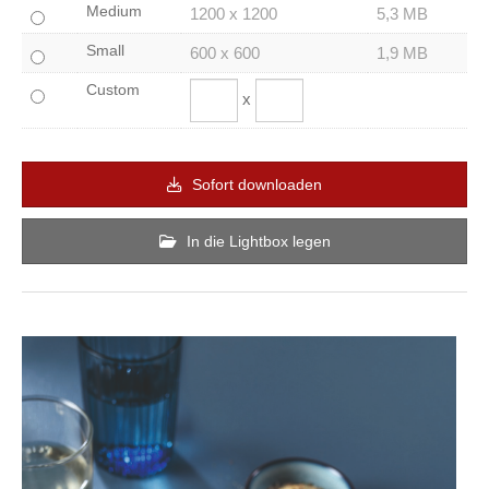
Medium
1200 x 1200
5,3 MB
Small
600 x 600
1,9 MB
Custom
x
Sofort downloaden
In die Lightbox legen