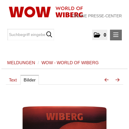
ONLINE PRESSE-CENTER
0
MELDUNGEN
MELDUNGEN
/
WOW - WORLD OF WIBERG
WOW - World of WIBERG
MEDIA
Text
Bilder
ÜBER UNS
KONTAKT