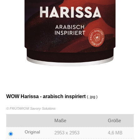
WOW Harissa - arabisch inspiriert
(. jpg )
© FRUTAROM Savory Solutions
Maße
Größe
Original
2953 x 2953
4,6 MB