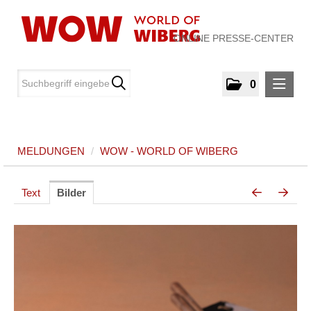
ONLINE PRESSE-CENTER
0
MELDUNGEN
MELDUNGEN
/
WOW - WORLD OF WIBERG
WOW - World of WIBERG
MEDIA
Text
Bilder
ÜBER UNS
KONTAKT