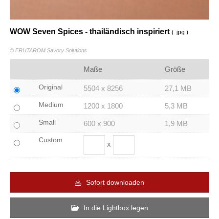
WOW Seven Spices - thailändisch inspiriert
(. jpg )
© FRUTAROM Savory Solutions
Maße
Größe
Original
5504 x 8256
27,1 MB
Medium
1200 x 1800
5,3 MB
Small
600 x 900
1,9 MB
Custom
x
Sofort downloaden
In die Lightbox legen