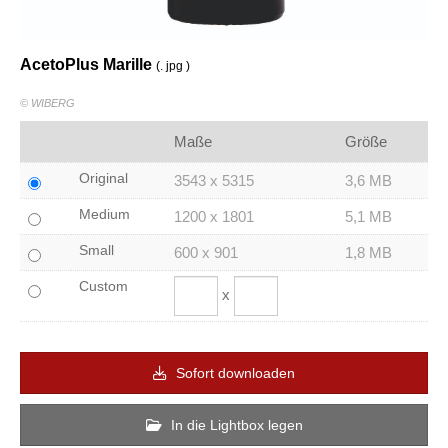
AcetoPlus Marille
(. jpg )
© WIBERG
Maße
Größe
Original
3543 x 5315
3,6 MB
Medium
1200 x 1801
5,1 MB
Small
600 x 901
1,8 MB
Custom
x
Sofort downloaden
In die Lightbox legen