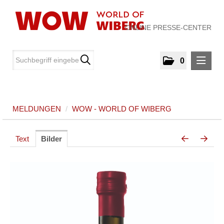
ONLINE PRESSE-CENTER
0
MELDUNGEN
MELDUNGEN
/
WOW - WORLD OF WIBERG
WOW - World of WIBERG
MEDIA
Text
Bilder
ÜBER UNS
KONTAKT