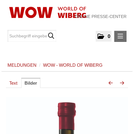
ONLINE PRESSE-CENTER
0
MELDUNGEN
MELDUNGEN
/
WOW - WORLD OF WIBERG
WOW - World of WIBERG
MEDIA
Text
Bilder
ÜBER UNS
KONTAKT