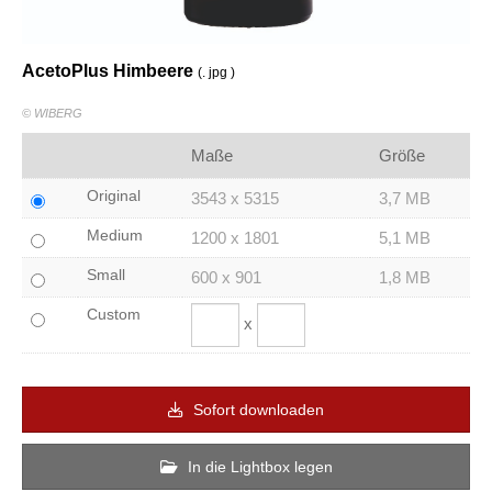
AcetoPlus Himbeere
(. jpg )
© WIBERG
Maße
Größe
Original
3543 x 5315
3,7 MB
Medium
1200 x 1801
5,1 MB
Small
600 x 901
1,8 MB
Custom
x
Sofort downloaden
In die Lightbox legen