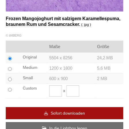
Frozen Mangojoghurt mit salzigem Karamellespuma,
braunem Rum und Sesamcracker.
(. jpg )
© WIBERG
Maße
Größe
Original
5504 x 8256
24,2 MB
Medium
1200 x 1800
5,6 MB
Small
600 x 900
2 MB
Custom
x
Sofort downloaden
In die Lightbox legen