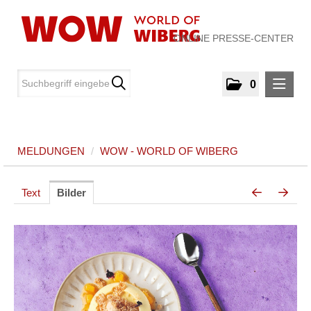
ONLINE PRESSE-CENTER
0
MELDUNGEN
MELDUNGEN
/
WOW - WORLD OF WIBERG
WOW - World of WIBERG
MEDIA
Text
Bilder
ÜBER UNS
KONTAKT