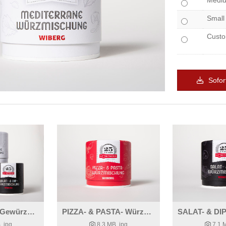
Medi
Small
Cust
Sofor
Die drei neuen Gewürzmischungen von L’Osteria und WIBERG
PIZZA- & PASTA- Würzmischung
B
.jpg
8,3 MB
.jpg
7,1 