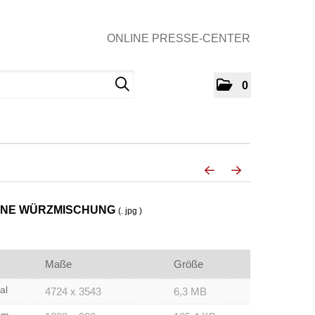
ONLINE PRESSE-CENTER
0
ANE WÜRZMISCHUNG
(. jpg )
Maße
Größe
al
4724 x 3543
6,3 MB