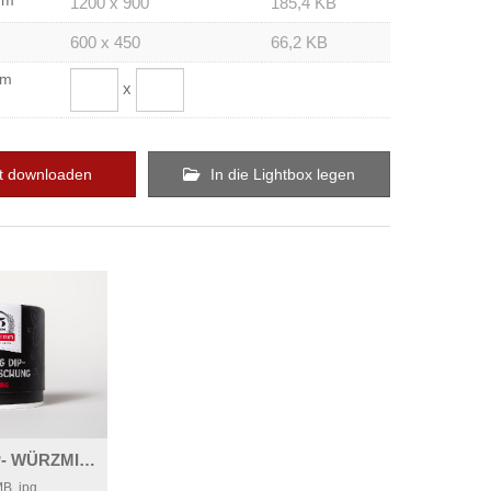
um
1200 x 900
185,4 KB
600 x 450
66,2 KB
om
x
t downloaden
In die Lightbox legen
SALAT- & DIP- WÜRZMISCHUNG
MB
.jpg