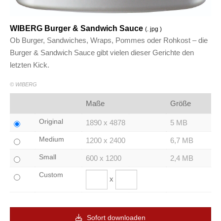
WIBERG Burger & Sandwich Sauce
(. jpg )
Ob Burger, Sandwiches, Wraps, Pommes oder Rohkost – die
Burger & Sandwich Sauce gibt vielen dieser Gerichte den
letzten Kick.
© WIBERG
Maße
Größe
Original
1890 x 4878
5 MB
Medium
1200 x 2400
6,7 MB
Small
600 x 1200
2,4 MB
Custom
x
Sofort downloaden