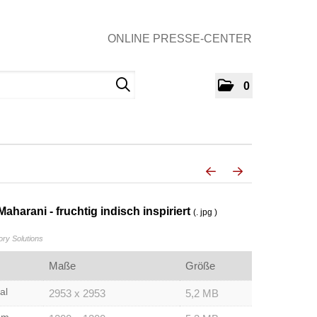
ONLINE PRESSE-CENTER
0
harani - fruchtig indisch inspiriert
(. jpg )
y Solutions
Maße
Größe
al
2953 x 2953
5,2 MB