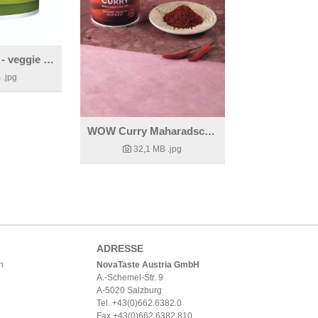
WOW Avocado - veggie inspiriert
B
.jpg
WOW Curry Maharadscha - scharf indisch inspiriert
32,1 MB
.jpg
ADRESSE
h
NovaTaste Austria GmbH
A.-Schemel-Str. 9
A-5020 Salzburg
Tel. +43(0)662.6382.0
Fax +43(0)662.6382.810