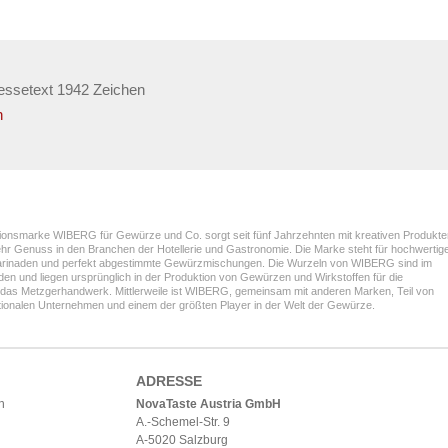
essetext 1942 Zeichen
n
itionsmarke WIBERG für Gewürze und Co. sorgt seit fünf Jahrzehnten mit kreativen Produkte
Genuss in den Branchen der Hotellerie und Gastronomie. Die Marke steht für hochwertig
arinaden und perfekt abgestimmte Gewürzmischungen. Die Wurzeln von WIBERG sind im
den und liegen ursprünglich in der Produktion von Gewürzen und Wirkstoffen für die
d das Metzgerhandwerk. Mittlerweile ist WIBERG, gemeinsam mit anderen Marken, Teil von
tionalen Unternehmen und einem der größten Player in der Welt der Gewürze.
ADRESSE
h
NovaTaste Austria GmbH
A.-Schemel-Str. 9
A-5020 Salzburg