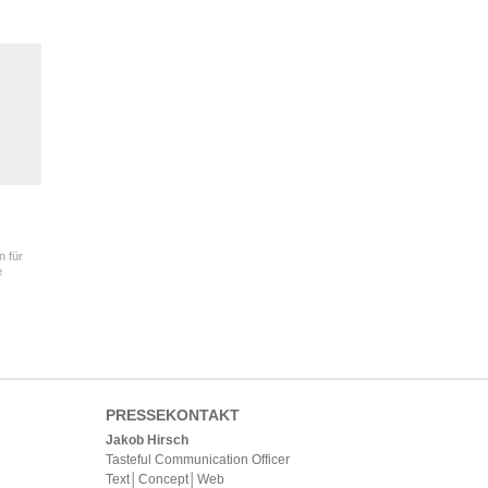
n für
e
PRESSEKONTAKT
Jakob Hirsch
Tasteful Communication Officer
Text│Concept│Web