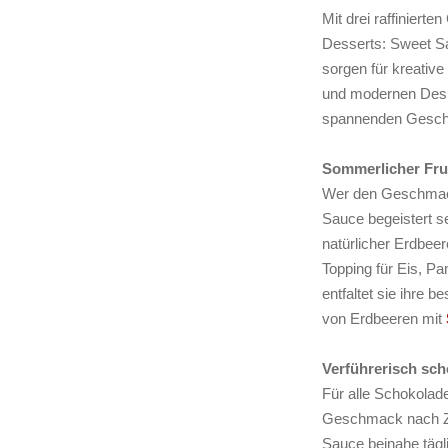
Mit drei raffinier
Desserts: Sweet S
sorgen für kreativ
und modernen Desig
spannenden Geschm
Sommerlicher Fru
Wer den Geschmack 
Sauce begeistert 
natürlicher Erdbee
Topping für Eis, P
entfaltet sie ihre 
von Erdbeeren mit
Verführerisch sc
Für alle Schokolade
Geschmack nach Zar
Sauce beinahe tägli