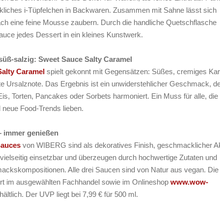
liches i-Tüpfelchen in Backwaren. Zusammen mit Sahne lässt sich
ach eine feine Mousse zaubern. Durch die handliche Quetschflasche
auce jedes Dessert in ein kleines Kunstwerk.
üß-salzig: Sweet Sauce Salty Caramel
Salty Caramel
spielt gekonnt mit Gegensätzen: Süßes, cremiges Ka
ente Ursalznote. Das Ergebnis ist ein unwiderstehlicher Geschmack, d
is, Torten, Pancakes oder Sorbets harmoniert. Ein Muss für alle, die
 neue Food-Trends lieben.
 – immer genießen
Sauces
von WIBERG sind als dekoratives Finish, geschmacklicher A
 vielseitig einsetzbar und überzeugen durch hochwertige Zutaten und
kskompositionen. Alle drei Saucen sind von Natur aus vegan. Die 
ort im ausgewählten Fachhandel sowie im Onlineshop
www.wow-
hältlich. Der UVP liegt bei 7,99 € für 500 ml.