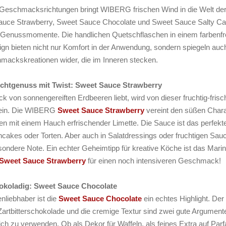
ten Geschmacksrichtungen bringt WIBERG frischen Wind in die Welt de
auce Strawberry, Sweet Sauce Chocolate und Sweet Sauce Salty C
e Genussmomente. Die handlichen Quetschflaschen in einem farbenf
n bieten nicht nur Komfort in der Anwendung, sondern spiegeln auch
ackskreationen wider, die im Inneren stecken.
chtgenuss mit Twist: Sweet Sauce Strawberry
von sonnengereiften Erdbeeren liebt, wird von dieser fruchtig-frisc
sein. Die WIBERG
Sweet Sauce Strawberry
vereint den süßen Chara
ren mit einem Hauch erfrischender Limette. Die Sauce ist das perfekt
ancakes oder Torten. Aber auch in Salatdressings oder fruchtigen Sau
besondere Note. Ein echter Geheimtipp für kreative Köche ist das Marin
Sweet Sauce Strawberry
für einen noch intensiveren Geschmack!
hokoladig: Sweet Sauce Chocolate
nliebhaber ist die
Sweet Sauce Chocolate
ein echtes Highlight. Der
tbitterschokolade und die cremige Textur sind zwei gute Argumente
ch zu verwenden. Ob als Dekor für Waffeln, als feines Extra auf Parf