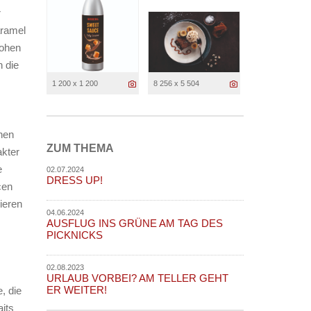
r
aramel
rohen
 die
1 200 x 1 200
8 256 x 5 504
hen
ZUM THEMA
kter
e
02.07.2024
DRESS UP!
cen
ieren
04.06.2024
AUSFLUG INS GRÜNE AM TAG DES
PICKNICKS
02.08.2023
URLAUB VORBEI? AM TELLER GEHT
ER WEITER!
, die
aits