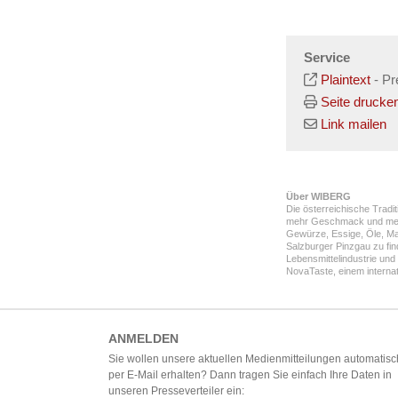
Service
Plaintext
-
Pr
Seite drucke
Link mailen
Über WIBERG
Die österreichische Trad
mehr Geschmack und mehr 
Gewürze, Essige, Öle, M
Salzburger Pinzgau zu fin
Lebensmittelindustrie un
NovaTaste, einem interna
ANMELDEN
Sie wollen unsere aktuellen Medienmitteilungen automatisc
per E-Mail erhalten? Dann tragen Sie einfach Ihre Daten in
unseren Presseverteiler ein: