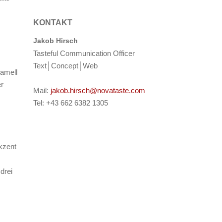
KONTAKT
Jakob Hirsch
Tasteful Communication Officer
Text│Concept│Web
ramell
er
Mail:
jakob.hirsch@novataste.com
Tel: +43 662 6382 1305
kzent
drei