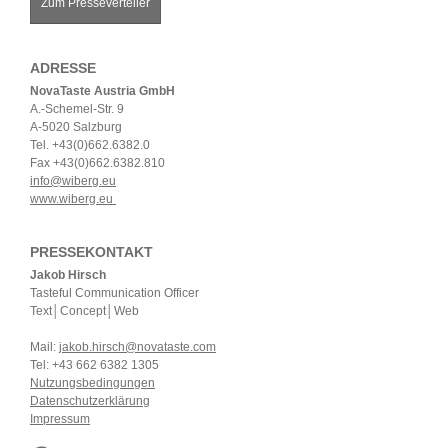
Zum Presseverteiler
ADRESSE
NovaTaste Austria GmbH
A.-Schemel-Str. 9
A-5020 Salzburg
Tel. +43(0)662.6382.0
Fax +43(0)662.6382.810
info@wiberg.eu
www.wiberg.eu
PRESSEKONTAKT
Jakob Hirsch
Tasteful Communication Officer
Text│Concept│Web
Mail:
jakob.hirsch@novataste.com
Tel: +43 662 6382 1305
Nutzungsbedingungen
Datenschutzerklärung
Impressum