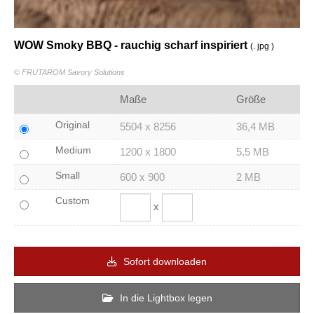
WOW Smoky BBQ - rauchig scharf inspiriert
(. jpg )
© FRUTAROM Savory Solutions
Maße
Größe
Original
5504 x 8256
36,4 MB
Medium
1200 x 1800
5,5 MB
Small
600 x 900
2 MB
Custom
x
Sofort downloaden
In die Lightbox legen