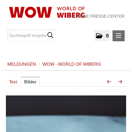
ONLINE PRESSE-CENTER
0
MELDUNGEN
MELDUNGEN
/
WOW - WORLD OF WIBERG
WOW - World of WIBERG
MEDIA
Text
Bilder
ÜBER UNS
KONTAKT