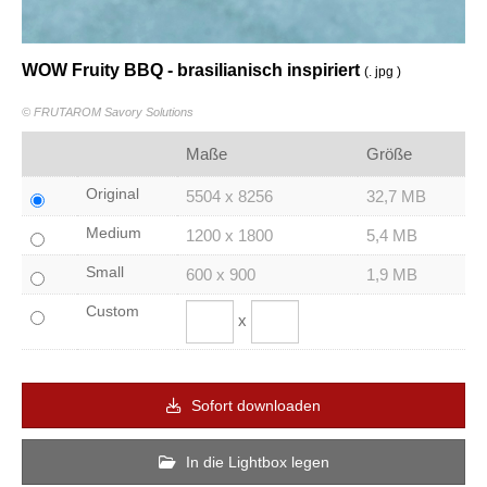
WOW Fruity BBQ - brasilianisch inspiriert
(. jpg )
© FRUTAROM Savory Solutions
Maße
Größe
Original
5504 x 8256
32,7 MB
Medium
1200 x 1800
5,4 MB
Small
600 x 900
1,9 MB
Custom
x
Sofort downloaden
In die Lightbox legen