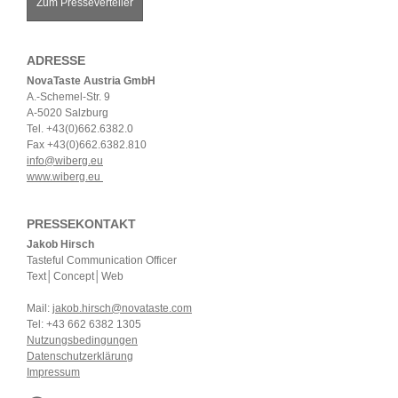
Zum Presseverteiler
ADRESSE
NovaTaste Austria GmbH
A.-Schemel-Str. 9
A-5020 Salzburg
Tel. +43(0)662.6382.0
Fax +43(0)662.6382.810
info@wiberg.eu
www.wiberg.eu
PRESSEKONTAKT
Jakob Hirsch
Tasteful Communication Officer
Text│Concept│Web
Mail:
jakob.hirsch@novataste.com
Tel: +43 662 6382 1305
Nutzungsbedingungen
Datenschutzerklärung
Impressum