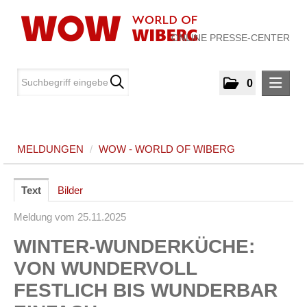
ONLINE PRESSE-CENTER
0
MELDUNGEN
MELDUNGEN
/
WOW - WORLD OF WIBERG
WOW - World of WIBERG
MEDIA
Text
Bilder
Meldung vom 25.11.2025
ÜBER UNS
WINTER-WUNDERKÜCHE:
KONTAKT
VON WUNDERVOLL
FESTLICH BIS WUNDERBAR