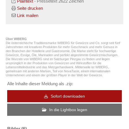
Plaintext
-
Pressetext 2622 Zeichen
Seite drucken
Link mailen
Über WIBERG
Die österreichische Traditionsmarke WIBERG für Gewürze und Co. sorgt seit fünf
Jahrzehnten mit kreativen Produkten für mehr Geschmack und mehr Genuss in
den Branchen der Hotellerie und Gastronomie. Die Marke steht für hochwertige
Gewürze, Essige, Öle, Marinaden und perfekt abgestimmte Gewürzmischungen.
Die Wurzeln von WIBERG sind im Salzburger Pinzgau zu finden und liegen
ursprünglich in der Produktion von Gewürzen und Wirkstoffen für die
Lebensmittelindustrie und das Metzgerhandwerk. Mittlerweile ist WIBERG,
gemeinsam mit anderen Marken, Teil von NovaTaste, einem internationalen
Unternehmen und einem der größten Player in der Welt der Gewürze.
Alle Inhalte dieser Meldung als .zip:
Sofort downloaden
In die Lightbox legen
Bilder (6)