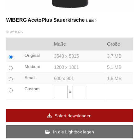
WIBERG AcetoPlus Sauerkirsche
(. jpg )
© WIBERG
Maße
Größe
Original
3543 x 5315
3,7 MB
Medium
1200 x 1801
5,1 MB
Small
600 x 901
1,8 MB
Custom
x
Sofort downloaden
In die Lightbox legen