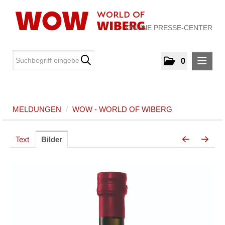
ONLINE PRESSE-CENTER
0
MELDUNGEN
MELDUNGEN
/
WOW - WORLD OF WIBERG
WOW - World of WIBERG
MEDIA
Text
Bilder
ÜBER UNS
KONTAKT