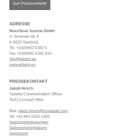
Zum Presseverteiler
ADRESSE
NovaTaste Austria GmbH
A.-Schemel-Str. 9
A-5020 Salzburg
Tel. +43(0)662.6382.0
Fax +43(0)662.6382.810
info@wiberg.eu
www.wiberg.eu
PRESSEKONTAKT
Jakob Hirsch
Tasteful Communication Officer
Text│Concept│Web
Mail:
jakob.hirsch@novataste.com
Tel: +43 662 6382 1305
Nutzungsbedingungen
Datenschutzerklärung
Impressum