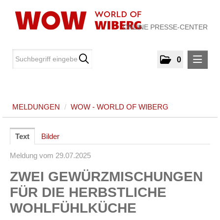
ONLINE PRESSE-CENTER
0
MELDUNGEN
MELDUNGEN
/
WOW - WORLD OF WIBERG
WOW - World of WIBERG
MEDIA
Text
Bilder
Meldung vom 29.07.2025
ÜBER UNS
ZWEI GEWÜRZMISCHUNGEN
KONTAKT
FÜR DIE HERBSTLICHE
WOHLFÜHLKÜCHE