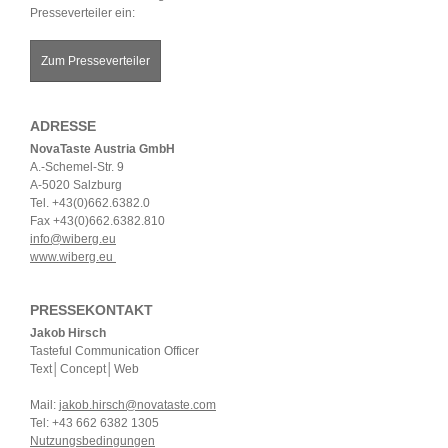
Presseverteiler ein:
Zum Presseverteiler
ADRESSE
NovaTaste Austria GmbH
A.-Schemel-Str. 9
A-5020 Salzburg
Tel. +43(0)662.6382.0
Fax +43(0)662.6382.810
info@wiberg.eu
www.wiberg.eu
PRESSEKONTAKT
Jakob Hirsch
Tasteful Communication Officer
Text│Concept│Web
Mail:
jakob.hirsch@novataste.com
Tel: +43 662 6382 1305
Nutzungsbedingungen