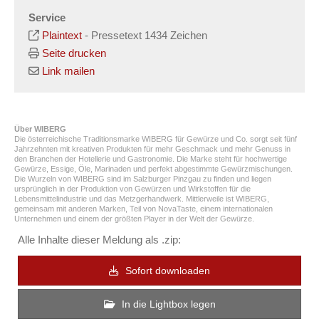
Service
Plaintext
-
Pressetext 1434 Zeichen
Seite drucken
Link mailen
Über WIBERG
Die österreichische Traditionsmarke WIBERG für Gewürze und Co. sorgt seit fünf
Jahrzehnten mit kreativen Produkten für mehr Geschmack und mehr Genuss in
den Branchen der Hotellerie und Gastronomie. Die Marke steht für hochwertige
Gewürze, Essige, Öle, Marinaden und perfekt abgestimmte Gewürzmischungen.
Die Wurzeln von WIBERG sind im Salzburger Pinzgau zu finden und liegen
ursprünglich in der Produktion von Gewürzen und Wirkstoffen für die
Lebensmittelindustrie und das Metzgerhandwerk. Mittlerweile ist WIBERG,
gemeinsam mit anderen Marken, Teil von NovaTaste, einem internationalen
Unternehmen und einem der größten Player in der Welt der Gewürze.
Alle Inhalte dieser Meldung als .zip:
Sofort downloaden
In die Lightbox legen