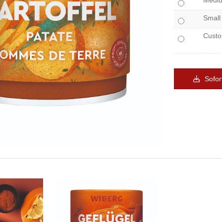
Medi
Small
Cust
Sofor