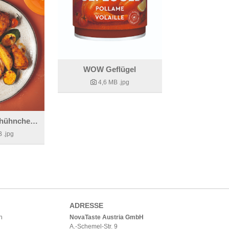
WOW Geflügel
4,6 MB
.jpg
Würziges Ofenhühnchen mit Kartoffeln und Gemüse
B
.jpg
ADRESSE
h
NovaTaste Austria GmbH
A.-Schemel-Str. 9