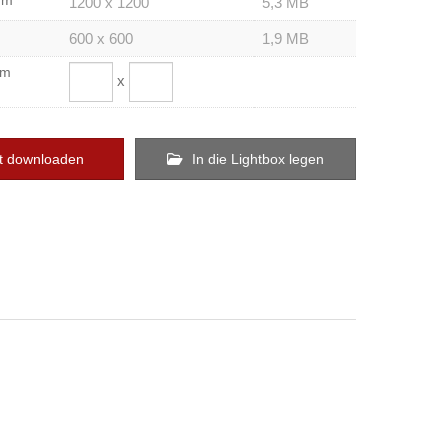
um
1200 x 1200
5,3 MB
600 x 600
1,9 MB
om
x
t downloaden
In die Lightbox legen