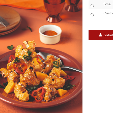
Small
Cust
Sofor