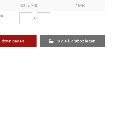
600 x 900
2 MB
om
x
t downloaden
In die Lightbox legen