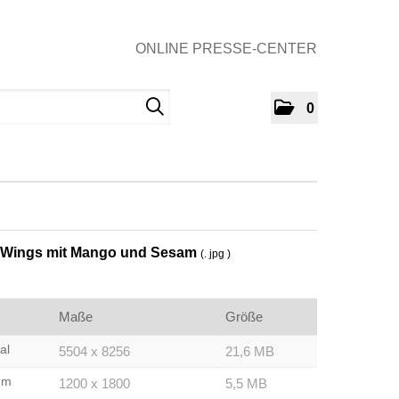
ONLINE PRESSE-CENTER
0
-Wings mit Mango und Sesam
(. jpg )
Maße
Größe
al
5504 x 8256
21,6 MB
um
1200 x 1800
5,5 MB