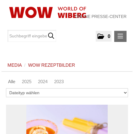
ONLINE PRESSE-CENTER
0
MELDUNGEN
MEDIA
/
WOW REZEPTBILDER
MEDIA
Alle
2025
2024
2023
World of WIBERG
WOW Produkte
Videos
WOW Rezeptbilder
ÜBER UNS