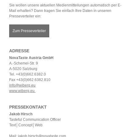
Sie wollen unsere aktuellen Medienmitteilungen automatisch per E-
Mail erhalten? Dann tragen Sie einfach Ihre Daten in unseren
Presseverteiler ein:
Zum Presseverteiler
ADRESSE
NovaTaste Austria GmbH
A.-Schemel-Str. 9
A-5020 Salzburg
Tel. +43(0)662.6382.0
Fax +43(0)662.6382.810
info@wiberg.eu
www.wiberg.eu
PRESSEKONTAKT
Jakob Hirsch
Tasteful Communication Officer
Text│Concept│Web
Mail:
jakob.hirsch@novataste.com