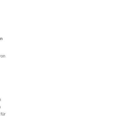
en
von
m
h
für