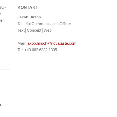
BQ-
KONTAKT
r
Jakob Hirsch
hen
Tasteful Communication Officer
Text│Concept│Web
Mail:
jakob.hirsch@novataste.com
Tel: +43 662 6382 1305
r