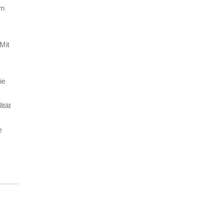
im
Mit
ie
ität
e