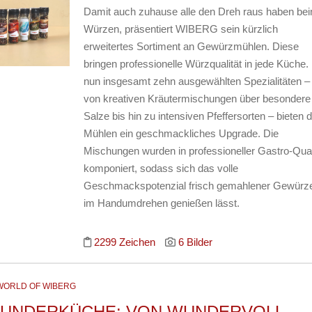
Damit auch zuhause alle den Dreh raus haben be
Würzen, präsentiert WIBERG sein kürzlich
erweitertes Sortiment an Gewürzmühlen. Diese
bringen professionelle Würzqualität in jede Küche. 
nun insgesamt zehn ausgewählten Spezialitäten –
von kreativen Kräutermischungen über besondere
Salze bis hin zu intensiven Pfeffersorten – bieten d
Mühlen ein geschmackliches Upgrade. Die
Mischungen wurden in professioneller Gastro-Qual
komponiert, sodass sich das volle
Geschmackspotenzial frisch gemahlener Gewürz
im Handumdrehen genießen lässt.
2299 Zeichen
6 Bilder
WORLD OF WIBERG
UNDERKÜCHE: VON WUNDERVOLL