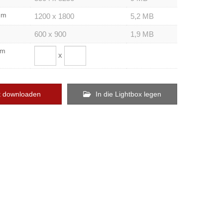
um
1200 x 1800
5,2 MB
600 x 900
1,9 MB
om
x
t downloaden
In die Lightbox legen