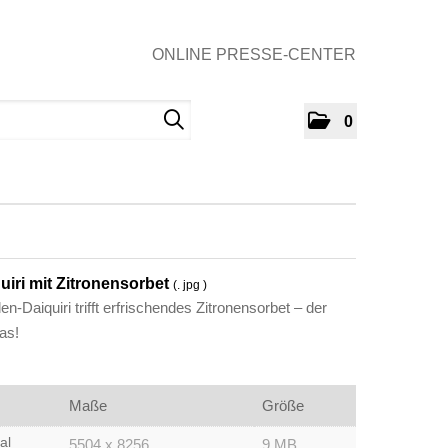
ONLINE PRESSE-CENTER
0
quiri mit Zitronensorbet
(. jpg )
en-Daiquiri trifft erfrischendes Zitronensorbet – der
as!
Maße
Größe
al
5504 x 8256
9 MB