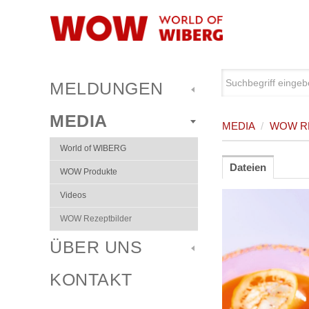
MELDUNGEN
MEDIA
MEDIA
/
WOW R
World of WIBERG
Dateien
WOW Produkte
Videos
WOW Rezeptbilder
ÜBER UNS
KONTAKT