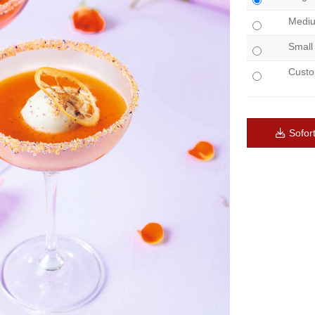
Medi
Small
Cust
Sofor