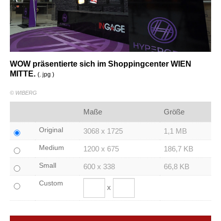
WOW präsentierte sich im Shoppingcenter WIEN
MITTE.
(. jpg )
© WIBERG
Maße
Größe
Original
3068 x 1725
1,1 MB
Medium
1200 x 675
186,7 KB
Small
600 x 338
66,8 KB
Custom
x