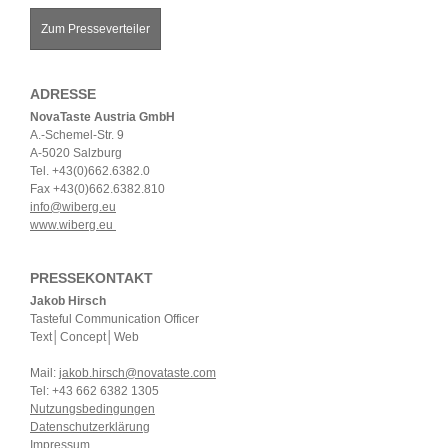
Zum Presseverteiler
ADRESSE
NovaTaste Austria GmbH
A.-Schemel-Str. 9
A-5020 Salzburg
Tel. +43(0)662.6382.0
Fax +43(0)662.6382.810
info@wiberg.eu
www.wiberg.eu
PRESSEKONTAKT
Jakob Hirsch
Tasteful Communication Officer
Text│Concept│Web
Mail:
jakob.hirsch@novataste.com
Tel: +43 662 6382 1305
Nutzungsbedingungen
Datenschutzerklärung
Impressum