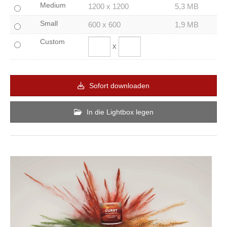
Medium
1200 x 1200
5,3 MB
Small
600 x 600
1,9 MB
Custom
x
Sofort downloaden
In die Lightbox legen