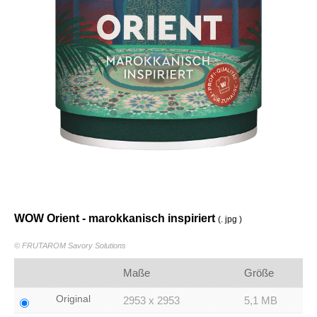
WOW Orient - marokkanisch inspiriert
(. jpg )
© FRUTAROM Savory Solutions
Maße
Größe
Original
2953 x 2953
5,1 MB