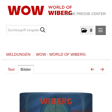
ONLINE PRESSE-CENTER
0
MELDUNGEN
MELDUNGEN
/
WOW - WORLD OF WIBERG
WOW - World of WIBERG
MEDIA
Text
Bilder
ÜBER UNS
KONTAKT