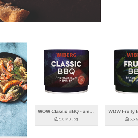
WOW Classic BBQ - amerikanisch inspiriert
5,8 MB
.jpg
5,5 