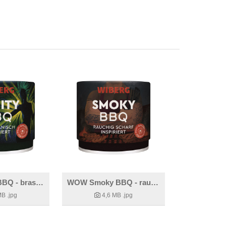
WOW Fruity BBQ - brasilianisch inspiriert
WOW Smoky BBQ - rauchig scharf inspiriert
MB
.jpg
4,6 MB
.jpg