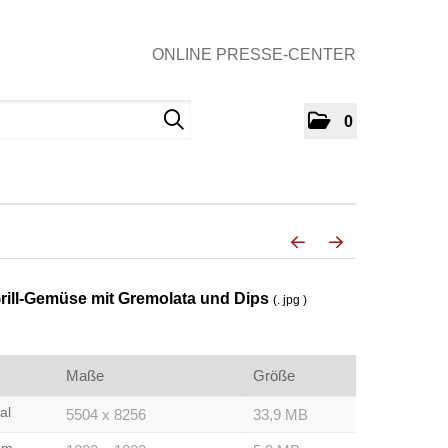
ONLINE PRESSE-CENTER
0
rill-Gemüse mit Gremolata und Dips
(. jpg )
Maße
Größe
al
5504 x 8256
33,9 MB