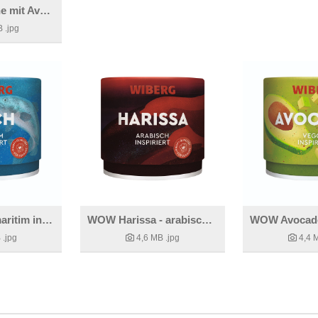
Gegrillte Melone mit Avocado und Dip
B
.jpg
WOW Fisch - maritim inspiriert
WOW Harissa - arabisch inspiriert
B
.jpg
4,6 MB
.jpg
4,4 