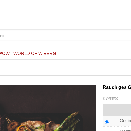
WOW - WORLD OF WIBERG
Rauchiges G
© WIBERG
Origin