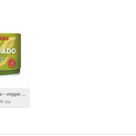
WOW Avocado - veggie inspiriert
MB
.jpg