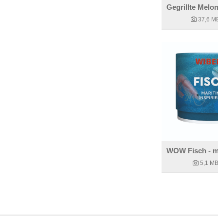
37,6 M
5,1 M