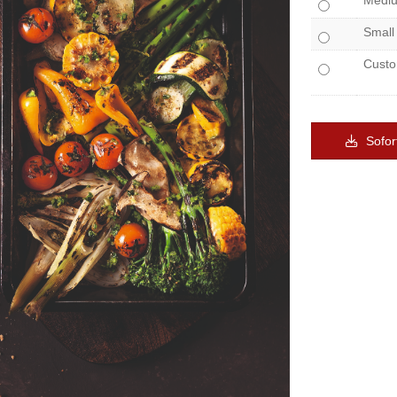
Medi
Small
Cust
Sofor