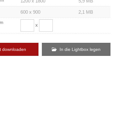
um
1200 x 1800
5,9 MB
600 x 900
2,1 MB
om
x
t downloaden
In die Lightbox legen