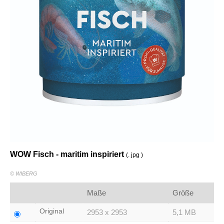
WOW Fisch - maritim inspiriert
(. jpg )
© WIBERG
Maße
Größe
Original
2953 x 2953
5,1 MB