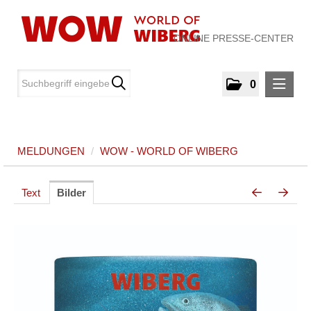
ONLINE PRESSE-CENTER
0
MELDUNGEN
MELDUNGEN
/
WOW - WORLD OF WIBERG
WOW - World of WIBERG
MEDIA
Text
Bilder
ÜBER UNS
KONTAKT