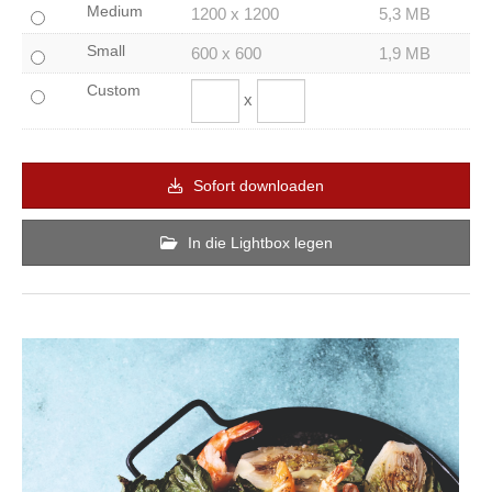
Medium
1200 x 1200
5,3 MB
Small
600 x 600
1,9 MB
Custom
x
Sofort downloaden
In die Lightbox legen